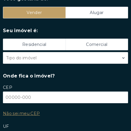
Vender
Alugar
Seu imóvel é:
Residencial
Comercial
Tipo do imóvel
Onde fica o imóvel?
CEP
Não sei meu CEP
UF