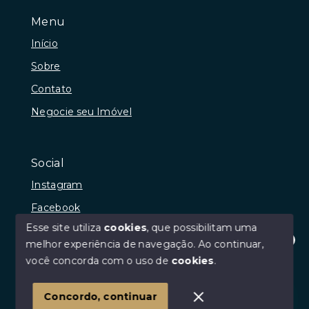
Menu
Início
Sobre
Contato
Negocie seu Imóvel
Social
Instagram
Facebook
Esse site utiliza
cookies
, que possibilitam uma
melhor experiência de navegação.
Ao continuar,
Olá! Estamos disponíveis para te ajudar.
você concorda com o uso de
cookies
.
© Copyright 2026 - Latitude 27 - CRECI 5785J - Todos
os direitos reservados
Concordo, continuar
SITE PARA IMOBILIARIA